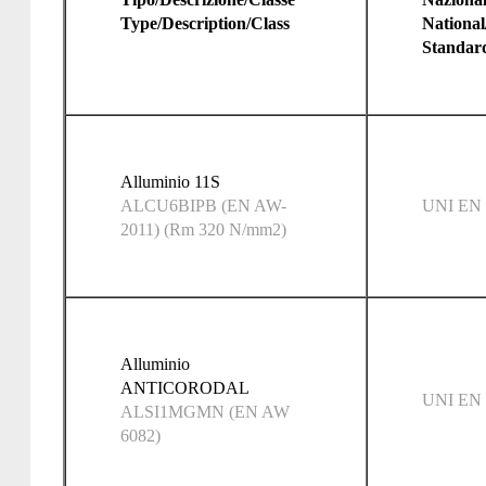
Type/Description/Class
National
Standar
Alluminio 11S
ALCU6BIPB (EN AW-
UNI EN 
2011) (Rm 320 N/mm2)
Alluminio
ANTICORODAL
UNI EN 
ALSI1MGMN (EN AW
6082)