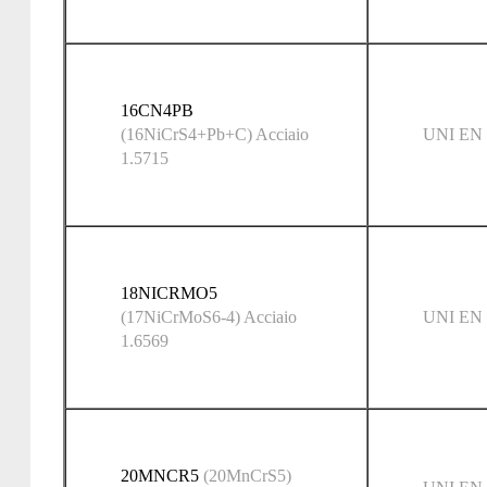
16CN4PB
(16NiCrS4+Pb+C) Acciaio
UNI EN 
1.5715
18NICRMO5
(17NiCrMoS6-4) Acciaio
UNI EN 
1.6569
20MNCR5
(20MnCrS5)