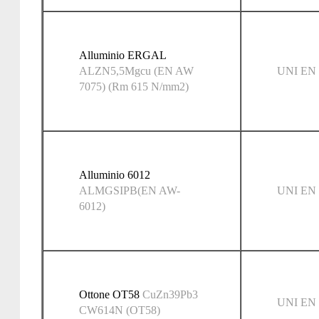
Alluminio ERGAL
ALZN5,5Mgcu (EN AW
UNI EN 
7075) (Rm 615 N/mm2)
Alluminio 6012
ALMGSIPB(EN AW-
UNI EN 
6012)
Ottone OT58
CuZn39Pb3
UNI EN 
CW614N (OT58)