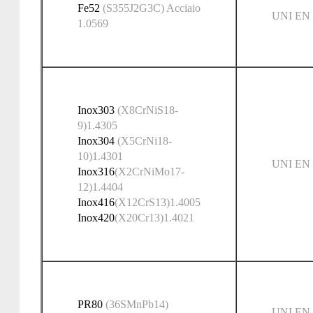
Fe52
(S355J2G3C) Acciaio
UNI EN 
1.0569
Inox303
(X8CrNiS18-
9)1.4305
Inox304
(X5CrNi18-
10)1.4301
UNI EN 
Inox316
(X2CrNiMo17-
12)1.4404
Inox416
(X12CrS13)1.4005
Inox420
(X20Cr13)1.4021
PR80
(36SMnPb14)
UNI EN 