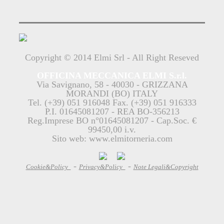
Copyright © 2014 Elmi Srl - All Right Reseved
OFFICINA MECCANICA ELMI S.r.l.
Via Savignano, 58 - 40030 - GRIZZANA
MORANDI (BO) ITALY
Tel. (+39) 051 916048 Fax. (+39) 051 916333
P.I. 01645081207 - REA BO-356213
Reg.Imprese BO n°01645081207 - Cap.Soc. €
99450,00 i.v.
Sito web: www.elmitorneria.com
-
-
Cookie&Policy
Privacy&Policy
Note Legali&Copyright