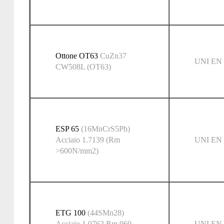
Ottone OT63
CuZn37
UNI EN 
CW508L (OT63)
ESP 65
(16MnCrS5Pb)
Acciaio 1.7139 (Rm
UNI EN 
>600N/mm2)
ETG 100
(44SMn28)
Acciaio 1.0762 Rm 960
UNI EN 