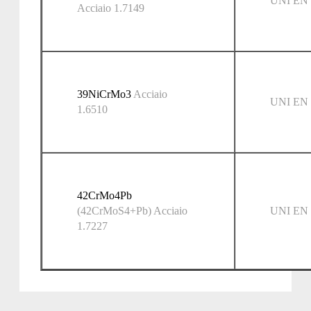
UNI EN 
Acciaio 1.7149
39NiCrMo3
Acciaio
UNI EN 
1.6510
42CrMo4Pb
(42CrMoS4+Pb) Acciaio
UNI EN 
1.7227