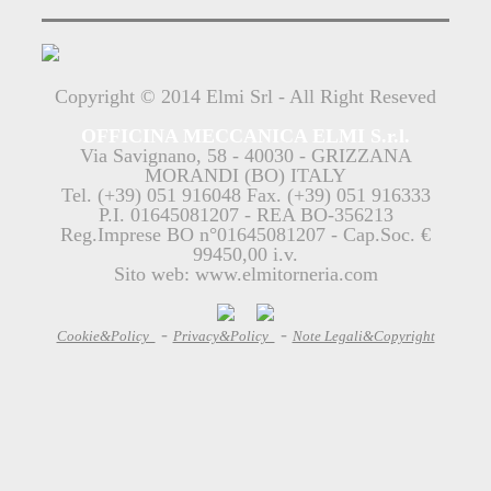
Copyright © 2014 Elmi Srl - All Right Reseved
OFFICINA MECCANICA ELMI S.r.l.
Via Savignano, 58 - 40030 - GRIZZANA
MORANDI (BO) ITALY
Tel. (+39) 051 916048 Fax. (+39) 051 916333
P.I. 01645081207 - REA BO-356213
Reg.Imprese BO n°01645081207 - Cap.Soc. €
99450,00 i.v.
Sito web: www.elmitorneria.com
-
-
Cookie&Policy
Privacy&Policy
Note Legali&Copyright